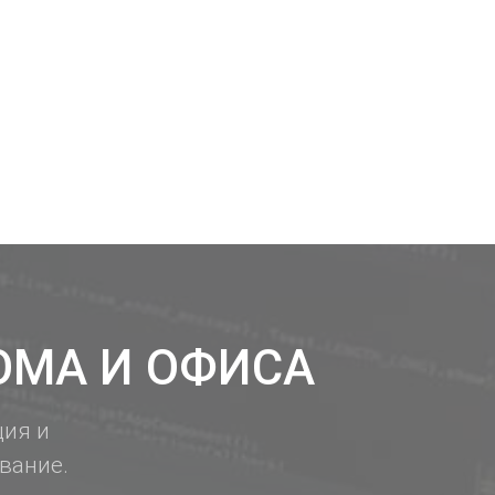
ОМА И ОФИСА
ция и
вание.